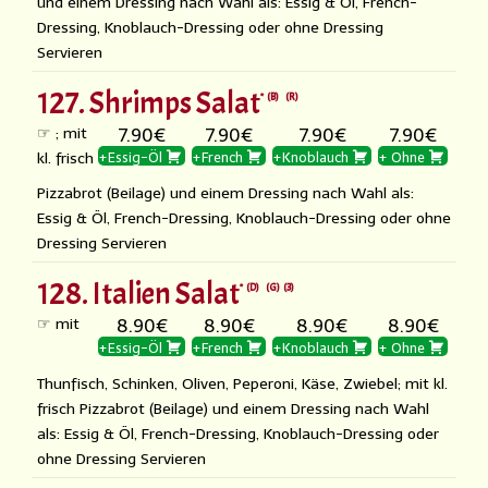
und einem Dressing nach Wahl als: Essig & Öl, French-
Dressing, Knoblauch-Dressing oder ohne Dressing
Servieren
127. Shrimps Salat
B
R
☞ ; mit
7.90€
7.90€
7.90€
7.90€
kl. frisch
+Essig-Öl
+French
+Knoblauch
+ Ohne
Pizzabrot (Beilage) und einem Dressing nach Wahl als:
Essig & Öl, French-Dressing, Knoblauch-Dressing oder ohne
Dressing Servieren
128. Italien Salat
D
G
3
☞ mit
8.90€
8.90€
8.90€
8.90€
+Essig-Öl
+French
+Knoblauch
+ Ohne
Thunfisch, Schinken, Oliven, Peperoni, Käse, Zwiebel; mit kl.
frisch Pizzabrot (Beilage) und einem Dressing nach Wahl
als: Essig & Öl, French-Dressing, Knoblauch-Dressing oder
ohne Dressing Servieren