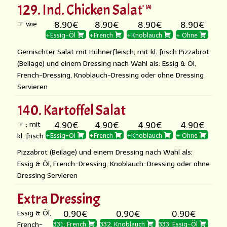
129. Ind. Chicken Salat
A
☞ wie
8.90€
8.90€
8.90€
8.90€
+Essig-Öl
+French
+Knoblauch
+ Ohne
Gemischter Salat mit Hühnerfleisch; mit kl. frisch Pizzabrot
(Beilage) und einem Dressing nach Wahl als: Essig & Öl,
French-Dressing, Knoblauch-Dressing oder ohne Dressing
Servieren
140. Kartoffel Salat
☞ ; mit
4.90€
4.90€
4.90€
4.90€
kl. frisch
+Essig-Öl
+French
+Knoblauch
+ Ohne
Pizzabrot (Beilage) und einem Dressing nach Wahl als:
Essig & Öl, French-Dressing, Knoblauch-Dressing oder ohne
Dressing Servieren
Extra Dressing
Essig & Öl,
0.90€
0.90€
0.90€
French-
331. French
332. Knoblauch
333. Essig-Öl