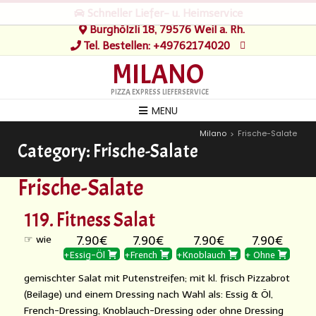
Schneller Liefer- u. Heimservice
Burghölzli 18, 79576 Weil a. Rh.
Tel. Bestellen: +49762174020
MILANO
PIZZA EXPRESS LIEFERSERVICE
MENU
Milano
Frische-Salate
>
Category:
Frische-Salate
Frische-Salate
119. Fitness Salat
☞ wie
7.90€
7.90€
7.90€
7.90€
+Essig-Öl
+French
+Knoblauch
+ Ohne
gemischter Salat mit Putenstreifen; mit kl. frisch Pizzabrot
(Beilage) und einem Dressing nach Wahl als: Essig & Öl,
French-Dressing, Knoblauch-Dressing oder ohne Dressing