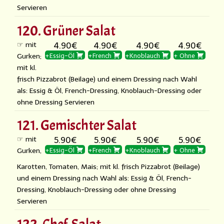
Servieren
120. Grüner Salat
☞ mit
4.90€
4.90€
4.90€
4.90€
Gurken;
+Essig-Öl
+French
+Knoblauch
+ Ohne
mit kl.
frisch Pizzabrot (Beilage) und einem Dressing nach Wahl
als: Essig & Öl, French-Dressing, Knoblauch-Dressing oder
ohne Dressing Servieren
121. Gemischter Salat
☞ mit
5.90€
5.90€
5.90€
5.90€
Gurken,
+Essig-Öl
+French
+Knoblauch
+ Ohne
Karotten, Tomaten, Mais; mit kl. frisch Pizzabrot (Beilage)
und einem Dressing nach Wahl als: Essig & Öl, French-
Dressing, Knoblauch-Dressing oder ohne Dressing
Servieren