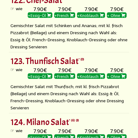
122. Chef-Salat
☞ wie
7.90€
7.90€
7.90€
7.90€
+Essig-Öl
+French
+Knoblauch
+ Ohne
Gemischter Salat mit Schinken und Ananas; mit kl. frisch
Pizzabrot (Beilage) und einem Dressing nach Wahl als:
Essig & Öl, French-Dressing, Knoblauch-Dressing oder ohne
Dressing Servieren
123. Thunfisch Salat
D
☞ wie
7.90€
7.90€
7.90€
7.90€
+Essig-Öl
+French
+Knoblauch
+ Ohne
Gemischter Salat mit Thunfisch; mit kl. frisch Pizzabrot
(Beilage) und einem Dressing nach Wahl als: Essig & Öl,
French-Dressing, Knoblauch-Dressing oder ohne Dressing
Servieren
124. Milano Salat
G
3
☞ wie
7.90€
7.90€
7.90€
7.90€
+Essig-Öl
+French
+Knoblauch
+ Ohne