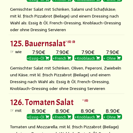
Gemischter Salat mit Schinken, Salami und Schafskäse;
mit kl. frisch Pizzabrot (Beilage) und einem Dressing nach
Wahl als: Essig & Öl, French-Dressing, Knoblauch-Dressing
oder ohne Dressing Servieren
125. Bauernsalat
G
3
☞ wie
7.90€
7.90€
7.90€
7.90€
+Essig-Öl
+French
+Knoblauch
+ Ohne
Gemischter Salat mit Schinken, Oliven, Peperoni, Zwiebeln
und Käse; mit kl. frisch Pizzabrot (Beilage) und einem
Dressing nach Wahl als: Essig & Öl, French-Dressing,
Knoblauch-Dressing oder ohne Dressing Servieren
126. Tomaten Salat
G
☞ mit
8.90€
8.90€
8.90€
8.90€
+Essig-Öl
+French
+Knoblauch
+ Ohne
Tomaten und Mozzarella; mit kl. frisch Pizzabrot (Beilage)