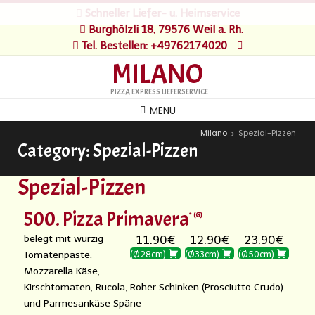
Schneller Liefer- u. Heimservice
Burghölzli 18, 79576 Weil a. Rh.
Tel. Bestellen: +49762174020
MILANO
PIZZA EXPRESS LIEFERSERVICE
MENU
Milano
Spezial-Pizzen
>
Category:
Spezial-Pizzen
Spezial-Pizzen
500. Pizza Primavera
G
belegt mit würzig
11.90€
12.90€
23.90€
Tomatenpaste,
(Ø28cm)
(Ø33cm)
(Ø50cm)
Mozzarella Käse,
Kirschtomaten, Rucola, Roher Schinken (Prosciutto Crudo)
und Parmesankäse Späne