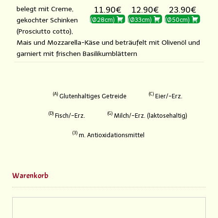
belegt mit Creme,
11.90€
12.90€
23.90€
gekochter Schinken
(Ø28cm)
(Ø33cm)
(Ø50cm)
(Prosciutto cotto),
Mais und Mozzarella-Käse und beträufelt mit Olivenöl und
garniert mit frischen Basilikumblättern
A
C
Glutenhaltiges Getreide
Eier/-Erz.
D
G
Fisch/-Erz.
Milch/-Erz. (laktosehaltig)
3
m. Antioxidationsmittel
Warenkorb