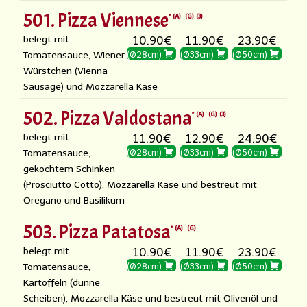
501. Pizza Viennese
A
G
3
belegt mit
10.90€
11.90€
23.90€
Tomatensauce, Wiener
(Ø28cm)
(Ø33cm)
(Ø50cm)
Würstchen (Vienna
Sausage) und Mozzarella Käse
502. Pizza Valdostana
A
G
3
belegt mit
11.90€
12.90€
24.90€
Tomatensauce,
(Ø28cm)
(Ø33cm)
(Ø50cm)
gekochtem Schinken
(Prosciutto Cotto), Mozzarella Käse und bestreut mit
Oregano und Basilikum
503. Pizza Patatosa
A
G
belegt mit
10.90€
11.90€
23.90€
Tomatensauce,
(Ø28cm)
(Ø33cm)
(Ø50cm)
Kartoffeln (dünne
Scheiben), Mozzarella Käse und bestreut mit Olivenöl und