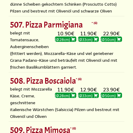
dünne Scheiben gekochtem Schinken (Prosciutto Cotto)
Pilzen und bestreut mit Olivenöl und schwarze Oliven
507. Pizza Parmigiana
G
belegt mit
10.90€
11.90€
22.90€
Tomatensauce,
(Ø28cm)
(Ø33cm)
(Ø50cm)
Auberginenscheiben
(frittiert werden), Mozzarella-Käse und viel geriebener
Grana Padano-Käse und beträufelt mit Olivenöl und mit
frischen Basilikumblättern garniert.
508. Pizza Boscaiola
G
belegt mit Mozzarella
11.90€
12.90€
23.90€
Käse, Creme,
(Ø28cm)
(Ø33cm)
(Ø50cm)
geschnittene
italienische Würstchen (Salsiccia) Pilzen und bestreut mit
Olivenöl und Oliven
509. Pizza Mimosa
G