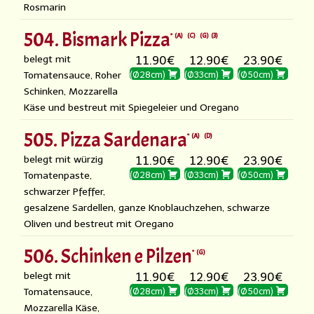
Rosmarin
504. Bismark Pizza
A
C
G
3
belegt mit
11.90€
12.90€
23.90€
Tomatensauce, Roher
(Ø28cm)
(Ø33cm)
(Ø50cm)
Schinken, Mozzarella
Käse und bestreut mit Spiegeleier und Oregano
505. Pizza Sardenara
A
D
belegt mit würzig
11.90€
12.90€
23.90€
Tomatenpaste,
(Ø28cm)
(Ø33cm)
(Ø50cm)
schwarzer Pfeffer,
gesalzene Sardellen, ganze Knoblauchzehen, schwarze
Oliven und bestreut mit Oregano
506. Schinken e Pilzen
G
belegt mit
11.90€
12.90€
23.90€
Tomatensauce,
(Ø28cm)
(Ø33cm)
(Ø50cm)
Mozzarella Käse,