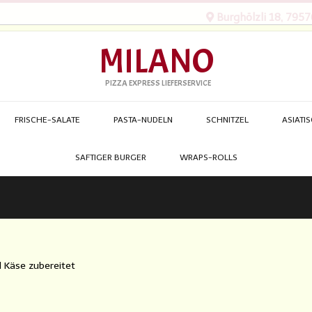
Burghölzli 18, 79576
MILANO
PIZZA EXPRESS LIEFERSERVICE
FRISCHE-SALATE
PASTA-NUDELN
SCHNITZEL
ASIATI
SAFTIGER BURGER
WRAPS-ROLLS
d Käse zubereitet