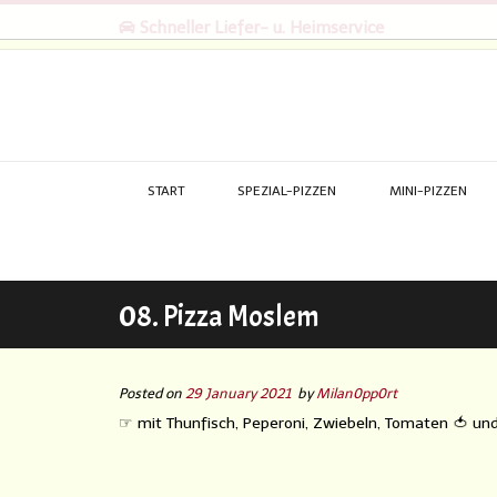
Schneller Liefer- u. Heimservice
START
SPEZIAL-PIZZEN
MINI-PIZZEN
08. Pizza Moslem
Posted on
29 January 2021
by
Milan0pp0rt
☞ mit Thunfisch, Peperoni, Zwiebeln, Tomaten 🍅 un