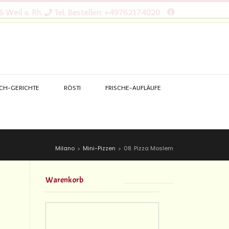
 Weil a. Rh.
Tel. Bestellen: +49762174020
SCH-GERICHTE
RÖSTI
FRISCHE-AUFLÄUFE
Milano
Mini-Pizzen
08. Pizza Moslem
>
>
Warenkorb