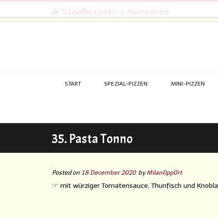
Schneller Liefer- u. Heimservice
START
SPEZIAL-PIZZEN
MINI-PIZZEN
35. Pasta Tonno
Posted on
18 December 2020
by
Milan0pp0rt
☞ mit würziger Tomatensauce, Thunfisch und Knoblauch