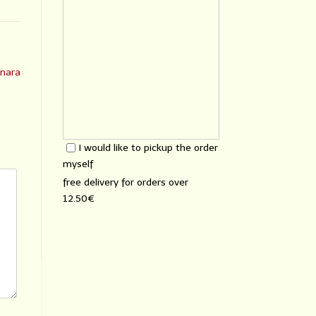
onara
I would like to pickup the order
myself
free delivery for orders over
12.50€