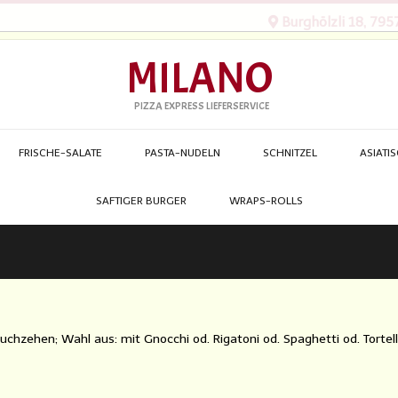
Burghölzli 18, 7957
MILANO
PIZZA EXPRESS LIEFERSERVICE
FRISCHE-SALATE
PASTA-NUDELN
SCHNITZEL
ASIATI
SAFTIGER BURGER
WRAPS-ROLLS
zehen; Wahl aus: mit Gnocchi od. Rigatoni od. Spaghetti od. Tortelli