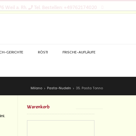
6 Weil a. Rh.
Tel. Bestellen: +49762174020
SCH-GERICHTE
RÖSTI
FRISCHE-AUFLÄUFE
Milano
Pasta-Nudeln
35. Pasta Tonno
>
>
Warenkorb
ni.