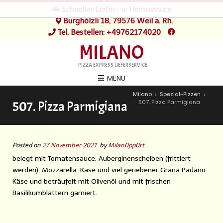
Schneller Liefer- u. Heimservice
Burghölzli 18, 79576 Weil a. Rh.
Tel. Bestellen: +49762174020
MILANO
PIZZA EXPRESS LIEFERSERVICE
MENU
Milano
Spezial-Pizzen
>
>
507. Pizza Parmigiana
507. Pizza Parmigiana
Posted on
27 November 2021
by
Milan0pp0rt
belegt mit Tomatensauce, Auberginenscheiben (frittiert
werden), Mozzarella-Käse und viel geriebener Grana Padano-
Käse und beträufelt mit Olivenöl und mit frischen
Basilikumblättern garniert.